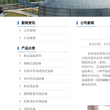
纸浆
消
分离
新闻资讯
公司新闻
公司新闻
管
行业新闻
油
发布日期：
2019
产品分类
动
全自动自清洗过
粗过滤器系列
少的冲洗水在20-3
混
续线性运动（来回）。该
精细过滤设备
550m³/ h。过
星
在线式手动清洗过滤器
滤器单元。一种节能
置的方向扫过。可能
半自
自洁式过滤设备
滤器配有一层的磷酸
微米的涂层。
静态混合器
罐用喷射式混合器
防
纸浆漂白专用设备
备
消声设备