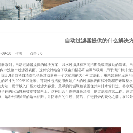
漂白专用设
器
声设备
备
冷却设备
道附件
自动过滤器提供的什么解决
罐附件
-09-16
作者：
点击：
0
态设备
滤器系列，自动过滤器提供的解决方案，以水过滤具有不同污垢负载或波动的流速。自
0秒内冲洗整个过滤器表面。这种设计结合了吸尘扫描器和自调节吸嘴 - 用于清扫和排出
合设备
UDI全自动自清洗电动幕过滤器在一个大范围的大小和过滤孔，用来普遍的应用可供选择。过滤
滤器穿孔的尺寸为400至10微米。可能性包括使用例如扩大的过滤器表面和冲洗程序来
形给料阀
的方法，用于以入口压力过滤大容量。悬浮的污垢颗粒被困住并向排水管扫过。将水泵
被卡住的污垢颗粒被旋转臂向上。这种组合可保持屏幕清洁，使过滤器连续工作。通过的
动过滤器
锌。这种处理涂层的适当粘附，并防来自的生锈。随后，在进行炉内硬化之前，在和外部
采样器
爆控制箱
品备件