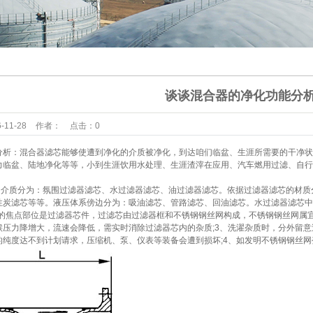
漂白专用设
器
声设备
备
冷却设备
道附件
谈谈混合器的净化功能分
罐附件
-11-28
作者：
点击：
0
态设备
析：混合器滤芯能够使遭到净化的介质被净化，到达咱们临盆、生涯所需要的干净状
力临盆、陆地净化等等，小到生涯饮用水处理、生涯渣滓在应用、汽车燃用过滤、自行
合设备
介质分为：氛围过滤器滤芯、水过滤器滤芯、油过滤器滤芯。依据过滤器滤芯的材质分
形给料阀
性炭滤芯等等。液压体系傍边分为：吸油滤芯、管路滤芯、回油滤芯。水过滤器滤芯中
的焦点部位是过滤器芯件，过滤芯由过滤器框和不锈钢钢丝网构成，不锈钢钢丝网属宜
动过滤器
候压力降增大，流速会降低，需实时消除过滤器芯内的杂质;3、洗濯杂质时，分外留
的纯度达不到计划请求，压缩机、泵、仪表等装备会遭到损坏;4、如发明不锈钢钢丝
采样器
爆控制箱
品备件