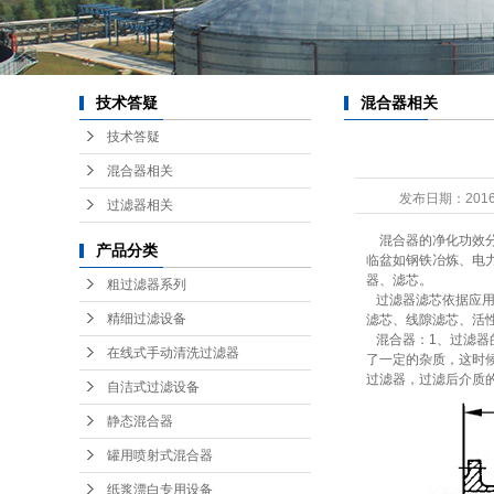
纸浆
消
分离
技术答疑
混合器相关
技术答疑
管
混合器相关
油
发布日期：
2016
过滤器相关
动
混合器的净化功效分
产品分类
临盆如钢铁冶炼、电
混
器、滤芯。
粗过滤器系列
过滤器滤芯依据应用
星
精细过滤设备
滤芯、线隙滤芯、活
混合器：1、过滤器
半自
在线式手动清洗过滤器
了一定的杂质，这时
过滤器，过滤后介质
自洁式过滤设备
静态混合器
防
罐用喷射式混合器
备
纸浆漂白专用设备