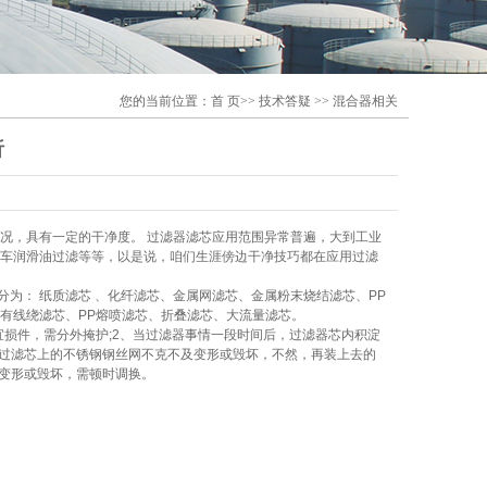
您的当前位置：
首 页
>>
技术答疑
>>
混合器相关
析
况，具有一定的干净度。 过滤器滤芯应用范围异常普遍，大到工业
车润滑油过滤等等，以是说，咱们生涯傍边干净技巧都在应用过滤
为： 纸质滤芯 、化纤滤芯、金属网滤芯、金属粉末烧结滤芯、PP
有线绕滤芯、PP熔喷滤芯、折叠滤芯、大流量滤芯。
损件，需分外掩护;2、当过滤器事情一段时间后，过滤器芯内积淀
意过滤芯上的不锈钢钢丝网不克不及变形或毁坏，不然，再装上去的
网变形或毁坏，需顿时调换。