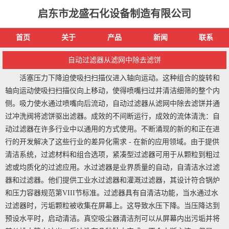
启东市龙盛石化设备制造有限公司
首页
关于
产品
新闻
联系
自动过滤器从滤网中除去滤饼
活塞压力下降迫使吸扫扫描仪进入轴向运动。这种组合的旋转和
轴向运动使吸扫扫描仪向上移动，使得喷嘴扫过并清洁细筛的整个内
侧。吸力使水通过喷嘴向后流动，自动过滤器从滤网中除去滤饼并通
过冲洗阀将滤饼驱出滤器。成效的不间断运行，成效的流体清洗：自
动过滤器在许多行业中以通用的方式使用。不断涌现的新的和正在进
行的开发解决了这些行业的差异化需求 - 在新的应用领域。由于提供
清洁系统，过滤材料和组合选项，紧凑型过滤器可用于从颗粒到粗过
滤或均质化的过滤应用。水过滤器是业界质量的自动，自清洁水过滤
器和过滤器。他们提供工业水过滤器和灌溉过滤器，其设计符合锅炉
和压力容器规范第VIII节标准。过滤器具有自清洁功能，当水通过水
过滤器时，污垢颗粒被收集在屏幕上。这导致水压下降。当压降达到
预设水平时，启动清洁。真空吸尘器清洁剂可以从屏幕内出污垢并将